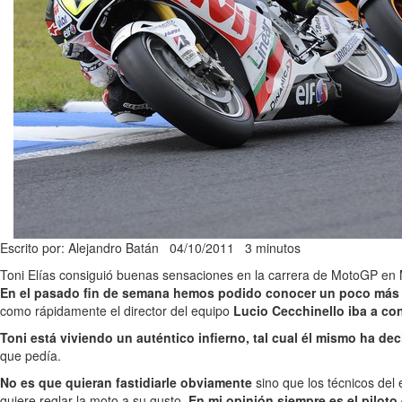
Escrito por: Alejandro Batán
04/10/2011
3 minutos
Toni Elías consiguió buenas sensaciones en la carrera de MotoGP en M
En el pasado fin de semana hemos podido conocer un poco más la
como rápidamente el director del equipo
Lucio Cecchinello iba a con
Toni está viviendo un auténtico infierno, tal cual él mismo ha de
que pedía.
No es que quieran fastidiarle obviamente
sino que los técnicos del 
quiere reglar la moto a su gusto.
En mi opinión siempre es el piloto