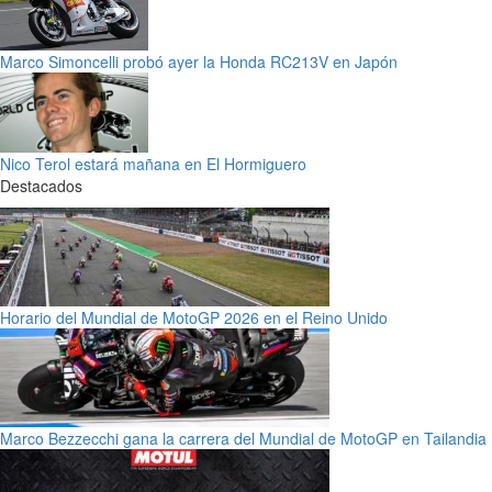
Marco Simoncelli probó ayer la Honda RC213V en Japón
Nico Terol estará mañana en El Hormiguero
Destacados
Horario del Mundial de MotoGP 2026 en el Reino Unido
Marco Bezzecchi gana la carrera del Mundial de MotoGP en Tailandia