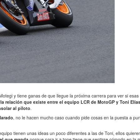
otegi y tiene ganas de que llegue la próxima carrera para ver si esas
 relación que existe entre el equipo LCR de MotoGP y Toni Elía
solar al piloto
.
clarado
, no le hacen mucho caso cuando pide cosas en la puesta a pun
equipo tienen unas ideas un poco diferentes a las de Toni, ellos quieren
 el que manda
porque para ir a tope tiene que sentirse cómodo en la mo