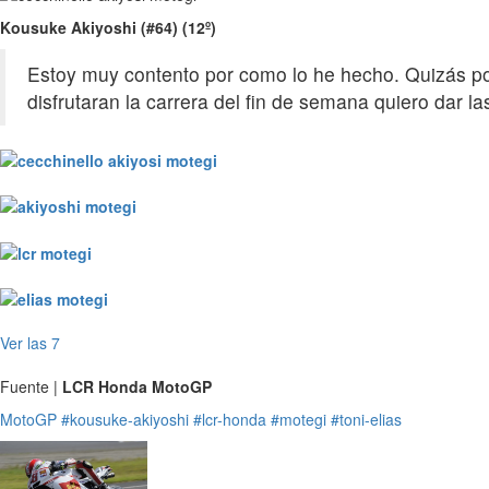
Kousuke Akiyoshi (#64) (12º)
Estoy muy contento por como lo he hecho. Quizás podr
disfrutaran la carrera del fin de semana quiero dar la
Ver las 7
Fuente |
LCR Honda MotoGP
MotoGP
#kousuke-akiyoshi
#lcr-honda
#motegi
#toni-elias