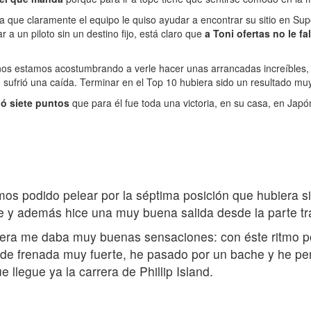
ya que claramente el equipo le quiso ayudar a encontrar su sitio en Su
a un piloto sin un destino fijo, está claro que
a Toni ofertas no le fa
e nos estamos acostumbrando a verle hacer unas arrancadas increíbles, 
imo sufrió una caída. Terminar en el Top 10 hubiera sido un resultado
ó siete puntos
que para él fue toda una victoria, en su casa, en Japó
 podido pelear por la séptima posición que hubiera sido
 y además hice una muy buena salida desde la parte tras
ntera me daba muy buenas sensaciones: con éste ritmo po
a de frenada muy fuerte, he pasado por un bache y he pe
 llegue ya la carrera de Phillip Island.