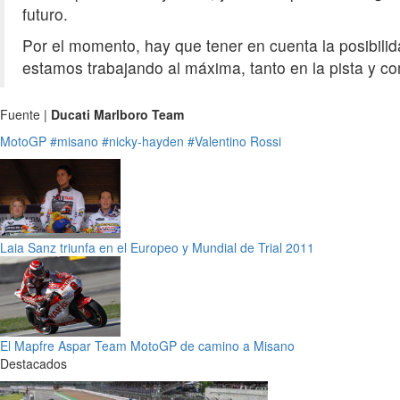
futuro.
Por el momento, hay que tener en cuenta la posibilid
estamos trabajando al máxima, tanto en la pista y com
Fuente |
Ducati Marlboro Team
MotoGP
#misano
#nicky-hayden
#Valentino Rossi
Laia Sanz triunfa en el Europeo y Mundial de Trial 2011
El Mapfre Aspar Team MotoGP de camino a Misano
Destacados