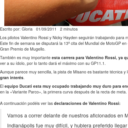
Escrito por: Gloria
01/09/2011
2 minutos
Los pilotos Valentino Rossi y Nicky Hayden seguirán trabajando para m
Este fin de semana se disputará la 13ª cita del Mundial de MotoGP en 
Gran Premio de Mugello.
También es muy importante
esta carrera para Valentino Rossi, ya q
ver a su ídolo, por lo tanto dará el máximo con su GP11.1.
Aunque parece muy sencilla, la pista de Misano es bastante técnica y 
gran interés
.
El
equipo Ducati esta muy ocupado trabajando muy duro para enc
en la «Variante Parco», la primera curva después de la recta de meta.
A continuación podéis ver las
declaraciones de Valentino Rossi:
Vamos a correr delante de nuestros aficionados en M
Indianápolis fue muy difícil, y hubiera preferido lle