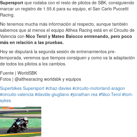
Supersport
que rodaba con el resto de pilotos de SBK, consiguiendo
marcar un registro de 1.55.6 para su equipo, el San Carlo Puccetti
Racing.
No tenemos mucha más información al respecto, aunque también
sabemos que al menos el equipo Althea Racing está en el Circuito de
Valencia con
Nico Terol y Mateo Baiocco entrenando, pero poco
más en relación a las pruebas.
Hoy se disputará la segunda sesión de entrenamientos pre-
temporada, veremos que tiempos consiguen y como va la adaptación
de todos los pilotos a los cambios.
Fuente | WorldSBK
Fotos | @althearacing worldsbk y equipos
Superbikes
Supersport
#chaz-davies
#circuito-motorland-aragon
#circuito-valencia
#davide-giugliano
#jonathan-rea
#Nico-Terol
#tom-
sykes