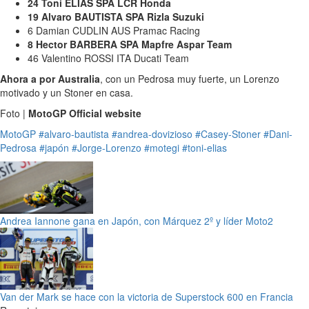
24 Toni ELIAS SPA LCR Honda
19 Alvaro BAUTISTA SPA Rizla Suzuki
6 Damian CUDLIN AUS Pramac Racing
8 Hector BARBERA SPA Mapfre Aspar Team
46 Valentino ROSSI ITA Ducati Team
Ahora a por Australia
, con un Pedrosa muy fuerte, un Lorenzo
motivado y un Stoner en casa.
Foto |
MotoGP Official website
MotoGP
#alvaro-bautista
#andrea-dovizioso
#Casey-Stoner
#Dani-
Pedrosa
#japón
#Jorge-Lorenzo
#motegi
#toni-elias
Andrea Iannone gana en Japón, con Márquez 2º y líder Moto2
Van der Mark se hace con la victoria de Superstock 600 en Francia