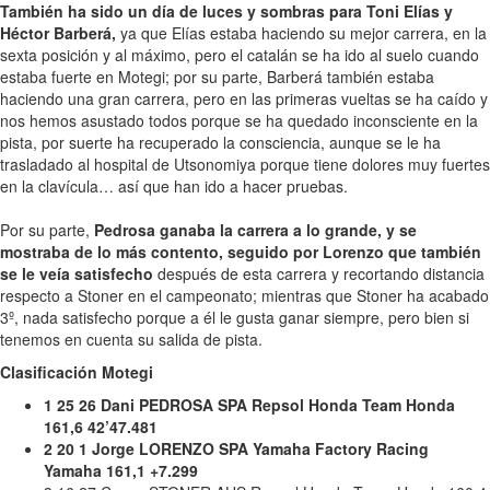
También ha sido un día de luces y sombras para Toni Elías y
Héctor Barberá,
ya que Elías estaba haciendo su mejor carrera, en la
sexta posición y al máximo, pero el catalán se ha ido al suelo cuando
estaba fuerte en Motegi; por su parte, Barberá también estaba
haciendo una gran carrera, pero en las primeras vueltas se ha caído y
nos hemos asustado todos porque se ha quedado inconsciente en la
pista, por suerte ha recuperado la consciencia, aunque se le ha
trasladado al hospital de Utsonomiya porque tiene dolores muy fuertes
en la clavícula… así que han ido a hacer pruebas.
Por su parte,
Pedrosa ganaba la carrera a lo grande, y se
mostraba de lo más contento, seguido por Lorenzo que también
se le veía satisfecho
después de esta carrera y recortando distancia
respecto a Stoner en el campeonato; mientras que Stoner ha acabado
3º, nada satisfecho porque a él le gusta ganar siempre, pero bien si
tenemos en cuenta su salida de pista.
Clasificación Motegi
1 25 26 Dani PEDROSA SPA Repsol Honda Team Honda
161,6 42’47.481
2 20 1 Jorge LORENZO SPA Yamaha Factory Racing
Yamaha 161,1 +7.299