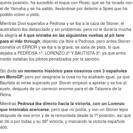
quinta posición, ha sucedido el toque con Rossi, que se ha tocado con
el de Yamaha y se ha salido, llevándose por delante a Spies que ha
podido volver a pista.
Mientras Dovi superaba a Pedrosa y se iba a la caza de Stoner, el
australiano iba distanciado y sin problemas, pero no le duraría mucha
la alegría
al 4 que entraba en las siguientes vueltas al pit lane
para el ride through
, dejando vía libre a Pedrosa, pero antes Stoner
cometía un ERROR y se iba a la grava, se salía de pista, lo que
dejaba a PEDROSA 1º, LORENZO 2º Y BAUTISTA 3º, ya que entre
medio estaban los pilotos penalizados por la sanción.
Sin duda
un momento histórico para nosotros con 3 españoles
en MotoGP
, pero por desgracia la cosa no ha acabado igual, ya que
Bautista al verse superado por Stoner empezó a apretar y se fue al
suelo, después de un carrerón enorme para el de Talavera de la
Reina.
Mientras
Pedrosa iba directo hacía la victoria, con un Lorenzo
que intentaba acercarse
, pero que no podía, y con un Stoner lejos
después de ese error y de la remontada desde la 7º posición, así que
el 26 a por todas y su 38º victoria, y marcando la victoria española
400.