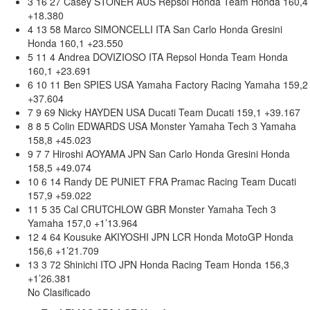
3 16 27 Casey STONER AUS Repsol Honda Team Honda 160,4
+18.380
4 13 58 Marco SIMONCELLI ITA San Carlo Honda Gresini
Honda 160,1 +23.550
5 11 4 Andrea DOVIZIOSO ITA Repsol Honda Team Honda
160,1 +23.691
6 10 11 Ben SPIES USA Yamaha Factory Racing Yamaha 159,2
+37.604
7 9 69 Nicky HAYDEN USA Ducati Team Ducati 159,1 +39.167
8 8 5 Colin EDWARDS USA Monster Yamaha Tech 3 Yamaha
158,8 +45.023
9 7 7 Hiroshi AOYAMA JPN San Carlo Honda Gresini Honda
158,5 +49.074
10 6 14 Randy DE PUNIET FRA Pramac Racing Team Ducati
157,9 +59.022
11 5 35 Cal CRUTCHLOW GBR Monster Yamaha Tech 3
Yamaha 157,0 +1’13.964
12 4 64 Kousuke AKIYOSHI JPN LCR Honda MotoGP Honda
156,6 +1’21.709
13 3 72 Shinichi ITO JPN Honda Racing Team Honda 156,3
+1’26.381
No Clasificado