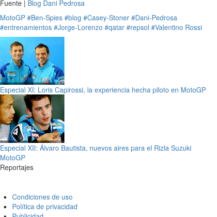
Fuente |
Blog Dani Pedrosa
MotoGP
#Ben-Spies
#blog
#Casey-Stoner
#Dani-Pedrosa
#entrenamientos
#Jorge-Lorenzo
#qatar
#repsol
#Valentino Rossi
Especial XI: Loris Capirossi, la experiencia hecha piloto en MotoGP
Especial XII: Álvaro Bautista, nuevos aires para el Rizla Suzuki
MotoGP
Reportajes
Condiciones de uso
Política de privacidad
Publicidad