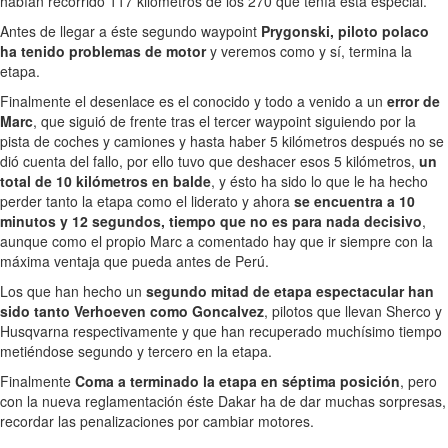
habían recorrido 117 kilómetros de los 270 que tenía ésta especial.
Antes de llegar a éste segundo waypoint
Prygonski, piloto polaco
ha tenido problemas de motor
y veremos como y sí, termina la
etapa.
Finalmente el desenlace es el conocido y todo a venido a un
error de
Marc
, que siguió de frente tras el tercer waypoint siguiendo por la
pista de coches y camiones y hasta haber 5 kilómetros después no se
dió cuenta del fallo, por ello tuvo que deshacer esos 5 kilómetros,
un
total de 10 kilómetros en balde
, y ésto ha sido lo que le ha hecho
perder tanto la etapa como el liderato y ahora
se encuentra a 10
minutos y 12 segundos, tiempo que no es para nada decisivo
,
aunque como el propio Marc a comentado hay que ir siempre con la
máxima ventaja que pueda antes de Perú.
Los que han hecho un
segundo mitad de etapa espectacular han
sido tanto Verhoeven como Goncalvez
, pilotos que llevan Sherco y
Husqvarna respectivamente y que han recuperado muchísimo tiempo
metiéndose segundo y tercero en la etapa.
Finalmente
Coma a terminado la etapa en séptima posición
, pero
con la nueva reglamentación éste Dakar ha de dar muchas sorpresas,
recordar las penalizaciones por cambiar motores.