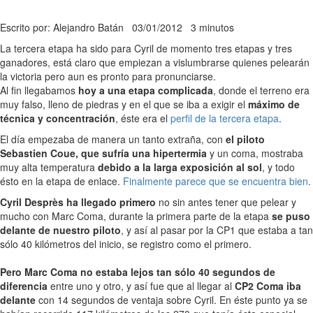
Escrito por: Alejandro Batán
03/01/2012
3 minutos
La tercera etapa ha sido para Cyril de momento tres etapas y tres
ganadores, está claro que empiezan a vislumbrarse quienes pelearán
la victoria pero aun es pronto para pronunciarse.
Al fin llegabamos
hoy a una etapa complicada
, donde el terreno era
muy falso, lleno de piedras y en el que se iba a exigir el
máximo de
técnica y concentración
, éste era el
perfil de la tercera etapa
.
El día empezaba de manera un tanto extraña, con
el piloto
Sebastien Coue, que sufría una hipertermia
y un coma, mostraba
muy alta temperatura
debido a la larga exposición al sol
, y todo
ésto en la etapa de enlace.
Finalmente parece que se encuentra bien
.
Cyril Desprès ha llegado primero
no sin antes tener que pelear y
mucho con Marc Coma, durante la primera parte de la etapa
se puso
delante de nuestro piloto
, y así al pasar por la CP1 que estaba a tan
sólo 40 kilómetros del inicio, se registro como el primero.
Pero Marc Coma no estaba lejos tan sólo 40 segundos de
diferencia
entre uno y otro, y así fue que al llegar al
CP2 Coma iba
delante
con 14 segundos de ventaja sobre Cyril. En éste punto ya se