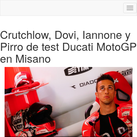
Des
nav
Crutchlow, Dovi, Iannone y
Pirro de test Ducati MotoGP
en Misano