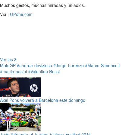
Muchos gestos, muchas miradas y un adiós.
Vía |
GPone.com
Ver las 3
MotoGP
#andrea-dovizioso
#Jorge-Lorenzo
#Marco-Simoncelli
#mattia-pasini
#Valentino Rossi
Axel Pons volverá a Barcelona este domingo
Todo listo para el Jarama Vintage Festival 2011