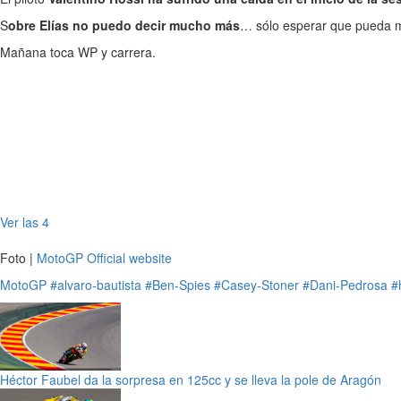
S
obre Elías no puedo decir mucho más
… sólo esperar que pueda m
Mañana toca WP y carrera.
Ver las 4
Foto |
MotoGP Official website
MotoGP
#alvaro-bautista
#Ben-Spies
#Casey-Stoner
#Dani-Pedrosa
#
Héctor Faubel da la sorpresa en 125cc y se lleva la pole de Aragón