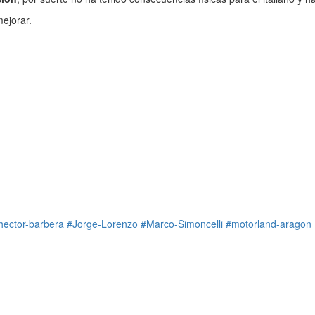
ejorar.
hector-barbera
#Jorge-Lorenzo
#Marco-Simoncelli
#motorland-aragon