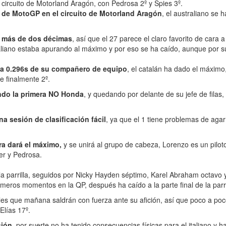
 circuito de Motorland Aragón, con Pedrosa 2º y Spies 3º.
 de MotoGP en el circuito de Motorland Aragón
, el australiano se 
a más de dos décimas
, así que el 27 parece el claro favorito de cara
aliano estaba apurando al máximo y por eso se ha caído, aunque por su
 a 0.296s de su compañero de equipo
, el catalán ha dado el máximo
e finalmente 2º.
iendo la primera NO Honda
, y quedando por delante de su jefe de filas
 sesión de clasificación fácil
, ya que el 1 tiene problemas de agar
ra dará el máximo,
y se unirá al grupo de cabeza, Lorenzo es un pilot
er y Pedrosa.
la parrilla, seguidos por Nicky Hayden séptimo, Karel Abraham octavo
imeros momentos en la QP, después ha caído a la parte final de la parri
les que mañana saldrán con fuerza ante su afición, así que poco a po
Elías 17º.
sión
, por suerte no ha tenido consecuencias físicas para el italiano y h