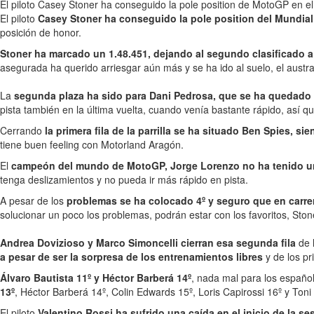
El piloto Casey Stoner ha conseguido la pole position de MotoGP en el
El piloto
Casey Stoner ha conseguido la pole position del Mundial
posición de honor.
Stoner ha marcado un 1.48.451, dejando al segundo clasificado 
asegurada ha querido arriesgar aún más y se ha ido al suelo, el austr
La
segunda plaza ha sido para Dani Pedrosa, que se ha quedado
pista también en la última vuelta, cuando venía bastante rápido, así qu
Cerrando
la primera fila de la parrilla se ha situado Ben Spies, s
tiene buen feeling con Motorland Aragón.
El
campeón del mundo de MotoGP, Jorge Lorenzo no ha tenido una
tenga deslizamientos y no pueda ir más rápido en pista.
A pesar de los
problemas se ha colocado 4º y seguro que en carre
solucionar un poco los problemas, podrán estar con los favoritos, Ston
Andrea Dovizioso y Marco Simoncelli cierran esa segunda fila
de 
a pesar de ser la sorpresa de los entrenamientos libres
y de los pr
Álvaro Bautista 11º y Héctor Barberá 14º
, nada mal para los españo
13º
, Héctor Barberá 14º, Colin Edwards 15º, Loris Capirossi 16º y Toni 
El piloto
Valentino Rossi ha sufrido una caída en el inicio de la se