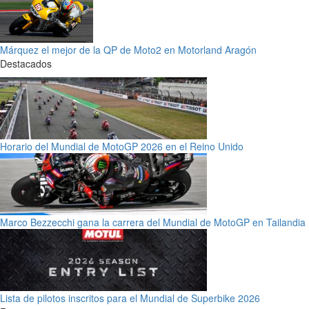
Márquez el mejor de la QP de Moto2 en Motorland Aragón
Destacados
Horario del Mundial de MotoGP 2026 en el Reino Unido
Marco Bezzecchi gana la carrera del Mundial de MotoGP en Tailandia
Lista de pilotos inscritos para el Mundial de Superbike 2026