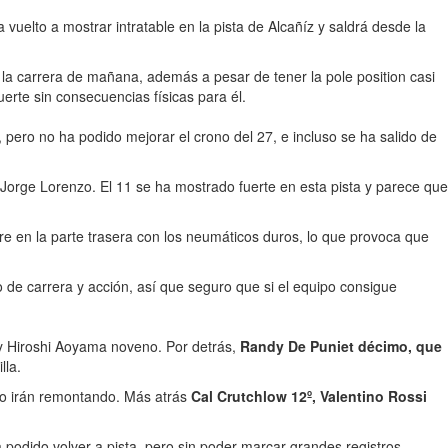
ha vuelto a mostrar intratable en la pista de Alcañíz y saldrá desde la
 a la carrera de mañana, además a pesar de tener la pole position casi
erte sin consecuencias físicas para él.
, pero no ha podido mejorar el crono del 27, e incluso se ha salido de
, Jorge Lorenzo. El 11 se ha mostrado fuerte en esta pista y parece que
re en la parte trasera con los neumáticos duros, lo que provoca que
o de carrera y acción, así que seguro que si el equipo consigue
 y Hiroshi Aoyama noveno. Por detrás,
Randy De Puniet décimo, que
lla.
co irán remontando. Más atrás
Cal Crutchlow 12º, Valentino Rossi
a podido volver a pista, pero sin poder marcar grandes registros.