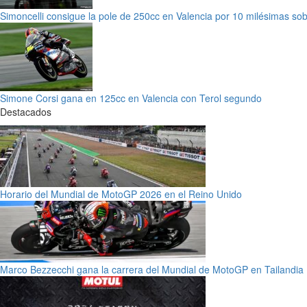
Simoncelli consigue la pole de 250cc en Valencia por 10 milésimas s
Simone Corsi gana en 125cc en Valencia con Terol segundo
Destacados
Horario del Mundial de MotoGP 2026 en el Reino Unido
Marco Bezzecchi gana la carrera del Mundial de MotoGP en Tailandia