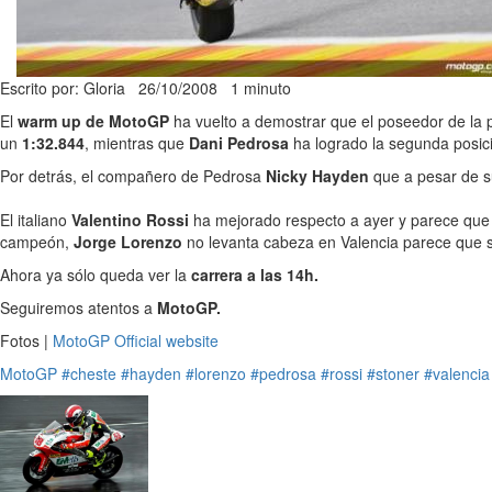
Escrito por: Gloria
26/10/2008
1 minuto
El
warm up de MotoGP
ha vuelto a demostrar que el poseedor de la p
un
1:32.844
, mientras que
Dani Pedrosa
ha logrado la segunda posició
Por detrás, el compañero de Pedrosa
Nicky Hayden
que a pesar de su
El italiano
Valentino Rossi
ha mejorado respecto a ayer y parece que v
campeón,
Jorge Lorenzo
no levanta cabeza en Valencia parece que su
Ahora ya sólo queda ver la
carrera a las 14h.
Seguiremos atentos a
MotoGP.
Fotos |
MotoGP Official website
MotoGP
#cheste
#hayden
#lorenzo
#pedrosa
#rossi
#stoner
#valencia