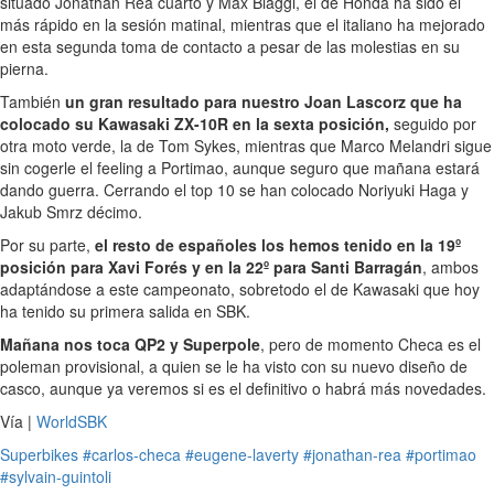
situado Jonathan Rea cuarto y Max Biaggi, el de Honda ha sido el
más rápido en la sesión matinal, mientras que el italiano ha mejorado
en esta segunda toma de contacto a pesar de las molestias en su
pierna.
También
un gran resultado para nuestro Joan Lascorz que ha
colocado su Kawasaki ZX-10R en la sexta posición,
seguido por
otra moto verde, la de Tom Sykes, mientras que Marco Melandri sigue
sin cogerle el feeling a Portimao, aunque seguro que mañana estará
dando guerra. Cerrando el top 10 se han colocado Noriyuki Haga y
Jakub Smrz décimo.
Por su parte,
el resto de españoles los hemos tenido en la 19º
posición para Xavi Forés y en la 22º para Santi Barragán
, ambos
adaptándose a este campeonato, sobretodo el de Kawasaki que hoy
ha tenido su primera salida en SBK.
Mañana nos toca QP2 y Superpole
, pero de momento Checa es el
poleman provisional, a quien se le ha visto con su nuevo diseño de
casco, aunque ya veremos si es el definitivo o habrá más novedades.
Vía |
WorldSBK
Superbikes
#carlos-checa
#eugene-laverty
#jonathan-rea
#portimao
#sylvain-guintoli