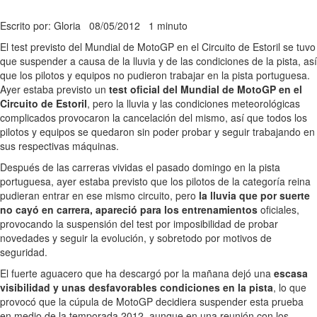
Escrito por: Gloria
08/05/2012
1 minuto
El test previsto del Mundial de MotoGP en el Circuito de Estoril se tuvo
que suspender a causa de la lluvia y de las condiciones de la pista, así
que los pilotos y equipos no pudieron trabajar en la pista portuguesa.
Ayer estaba previsto un
test oficial del Mundial de MotoGP en el
Circuito de Estoril
, pero la lluvia y las condiciones meteorológicas
complicados provocaron la cancelación del mismo, así que todos los
pilotos y equipos se quedaron sin poder probar y seguir trabajando en
sus respectivas máquinas.
Después de las carreras vividas el pasado domingo en la pista
portuguesa, ayer estaba previsto que los pilotos de la categoría reina
pudieran entrar en ese mismo circuito, pero
la lluvia que por suerte
no cayó en carrera, apareció para los entrenamientos
oficiales,
provocando la suspensión del test por imposibilidad de probar
novedades y seguir la evolución, y sobretodo por motivos de
seguridad.
El fuerte aguacero que ha descargó por la mañana dejó una
escasa
visibilidad y unas desfavorables condiciones en la pista
, lo que
provocó que la cúpula de MotoGP decidiera suspender esta prueba
en medio de la temporada 2012, aunque en una reunión con los