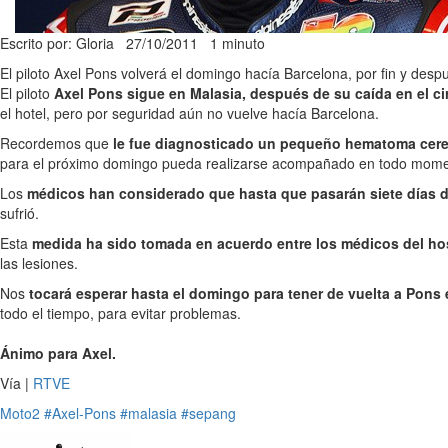
Escrito por: Gloria
27/10/2011
1 minuto
El piloto Axel Pons volverá el domingo hacía Barcelona, por fin y des
El piloto
Axel Pons sigue en Malasia, después de su caída en el ci
el hotel, pero por seguridad aún no vuelve hacía Barcelona.
Recordemos que
le fue diagnosticado un pequeño hematoma cerebra
para el próximo domingo pueda realizarse acompañado en todo mome
Los
médicos han considerado que hasta que pasarán siete días d
sufrió.
Esta
medida ha sido tomada en acuerdo entre los médicos del hos
las lesiones.
Nos
tocará esperar hasta el domingo para tener de vuelta a Pons
todo el tiempo, para evitar problemas.
Ánimo para Axel.
Vía |
RTVE
Moto2
#Axel-Pons
#malasia
#sepang