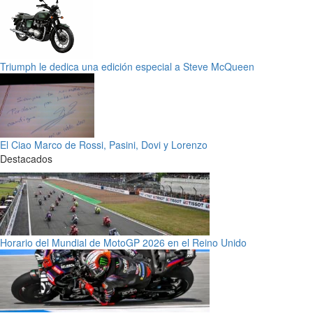
Triumph le dedica una edición especial a Steve McQueen
El Ciao Marco de Rossi, Pasini, Dovi y Lorenzo
Destacados
Horario del Mundial de MotoGP 2026 en el Reino Unido