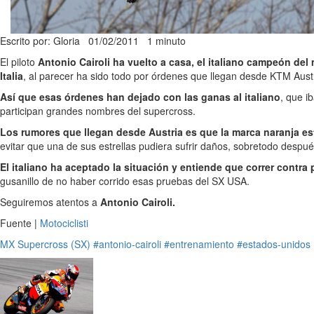
Escrito por: Gloria
01/02/2011
1 minuto
El piloto
Antonio Cairoli ha vuelto a casa, el italiano campeón de
Italia
, al parecer ha sido todo por órdenes que llegan desde KTM Austr
Así que esas órdenes han dejado con las ganas al italiano
, que i
participan grandes nombres del supercross.
Los rumores que llegan desde Austria es que la marca naranja es
evitar que una de sus estrellas pudiera sufrir daños, sobretodo desp
El italiano ha aceptado la situación y entiende que correr contra
gusanillo de no haber corrido esas pruebas del SX USA.
Seguiremos atentos a
Antonio Cairoli.
Fuente |
Motociclisti
MX
Supercross (SX)
#antonio-cairoli
#entrenamiento
#estados-unidos