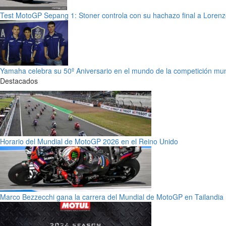
Test MotoGP Sepang 1: Stoner controla con su hachazo final a Loren
Yamaha celebra su 50º Aniversario en el mundo de la competición mun
Destacados
Horario del Mundial de MotoGP 2026 en el Reino Unido
Marco Bezzecchi gana la carrera del Mundial de MotoGP en Tailandia