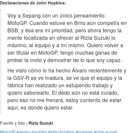
Declaraciones de John Hopkins:
Voy a Sepang con un único pensamiento:
MotoGP. Cuando estuve en Brno aún competía en
BSB, y ésa era mi prioridad, pero ahora tengo la
mente focalizada en ofrecer al Rizla Suzuki lo
máximo, al equipo y a mí mismo. Quiero volver a
ser titular en MotoGP, tengo muchas ganas de
probar la moto y demostrar de lo que soy capaz.
He visto cómo lo ha hecho Álvaro recientemente y
la GSV-R se ve madura, se ve que el equipo y la
fábrica han realizado un estupendo trabajo y
quiero saborearlo. El dedo aún no está curado,
pero eso no me frenará, estoy contento de estar
aquí, es donde quiero estar.
Fuente y foto |
Rizla Suzuki
MotoGP
#alvaro-bautista
#john-hopkins
#malasia
#rizla-suzuki