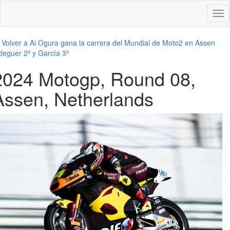
Des
nav
←
Volver a Ai Ogura gana la carrera del Mundial de Moto2 en Assen
deguer 2º y García 3º
2024 Motogp, Round 08,
Assen, Netherlands