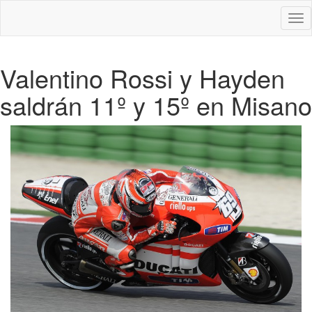
Des
nav
Valentino Rossi y Hayden
saldrán 11º y 15º en Misano