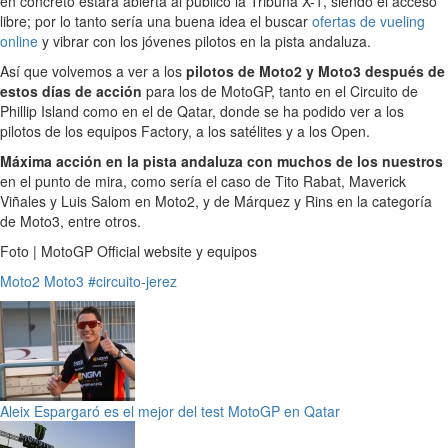
en concreto estará abierta al público la Tribuna X-1, siendo el acceso
libre; por lo tanto sería una buena idea el buscar
ofertas de vueling
online
y vibrar con los jóvenes pilotos en la pista andaluza.
Así que volvemos a ver a los
pilotos de Moto2 y Moto3 después de
estos días de acción
para los de MotoGP, tanto en el Circuito de
Phillip Island como en el de Qatar, donde se ha podido ver a los
pilotos de los equipos Factory, a los satélites y a los Open.
Máxima acción en la pista andaluza con muchos de los nuestros
en el punto de mira, como sería el caso de Tito Rabat, Maverick
Viñales y Luis Salom en Moto2, y de Márquez y Rins en la categoría
de Moto3, entre otros.
Foto | MotoGP Official website y equipos
Moto2
Moto3
#circuito-jerez
Aleix Espargaró es el mejor del test MotoGP en Qatar