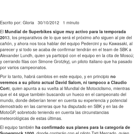
Escrito por: Gloria
30/10/2012
1 minuto
El
Mundial de Superbikes sigue muy activo para la temporada
201
3, los preparativos de lo que será el próximo año siguen al pie del
cañón, y ahora nos toca hablar del equipo Pedercini y su Kawasaki, al
parecer y si todo se acaba de confirmar tendrán en el team de SBK a
Alexander Lundh, quien ya participó con el equipo en la cita de Moscú;
y cerrando filas con Simone Grotzkyj, un piloto italiano que ha pasado
por varios campeonatos.
Por lo tanto, habrá cambios en este equipo, y en principio
no
veremos a su piloto actual David Salom, ni tampoco a Claudio
Cort
i, quien apunta a su vuelta al Mundial de Motociclismo, mientras
que el 44 sigue también buscando un hueco en el campeonato del
mundo, donde deberían tener en cuenta su experiencia y potencial
demostrado en las carreras que ha disputado en SBK y en las de
MotoGP, sobretodo teniendo en cuenta las circunstancias
meteorológicas de estas últimas.
El equipo también
ha confirmado sus planes para la categoría de
Superstock 1000
, donde contarán con el piloto Tati Mercado, quien