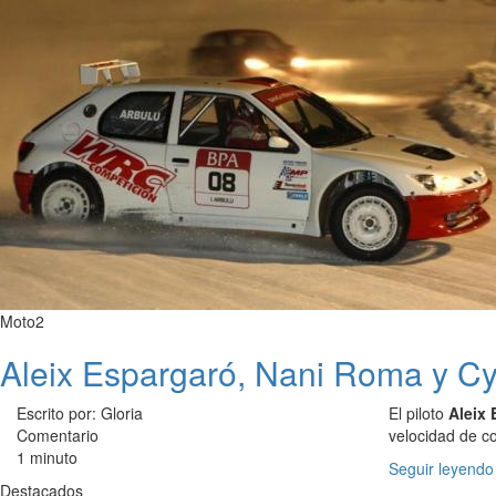
Moto2
Aleix Espargaró, Nani Roma y Cyr
Escrito por: Gloria
El piloto
Aleix 
Comentario
velocidad de co
1 minuto
Seguir leyendo
Destacados