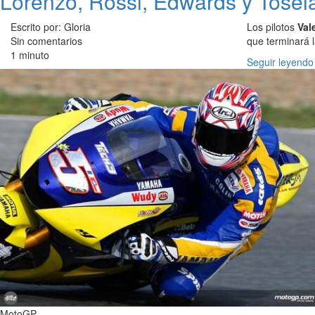
Lorenzo, Rossi, Edwards y Tosela
Escrito por: Gloria
Los pilotos
Val
Sin comentarios
que terminará l
1 minuto
Seguir leyendo
MotoGP