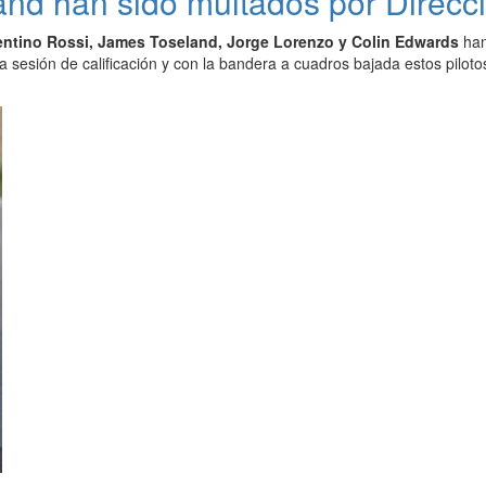
nd han sido multados por Direcci
entino Rossi, James Toseland, Jorge Lorenzo y Colin Edwards
han
a sesión de calificación y con la bandera a cuadros bajada estos pilot