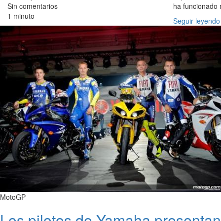
Sin comentarios
ha funcionado 
1 minuto
Seguir leyendo
MotoGP
Los pilotos de Yamaha presentan