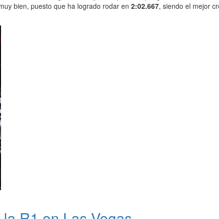
muy bien, puesto que ha logrado rodar en
2:02.667
, siendo el mejor c
 la R1 en Las Vegas