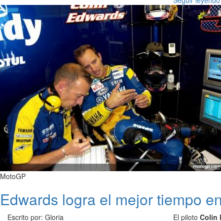
Seguir leyendo
MotoGP
Edwards logra el mejor tiempo e
Escrito por: Gloria
El piloto
Colin