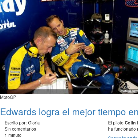
MotoGP
Edwards logra el mejor tiempo e
Escrito por: Gloria
El piloto
Colin
Sin comentarios
ha funcionado 
1 minuto