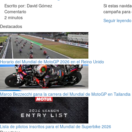
Escrito por: David Gómez
Si estas navid
Comentario
campaña para
2 minutos
Seguir leyendo
Destacados
Horario del Mundial de MotoGP 2026 en el Reino Unido
Marco Bezzecchi gana la carrera del Mundial de MotoGP en Tailandia
Lista de pilotos inscritos para el Mundial de Superbike 2026