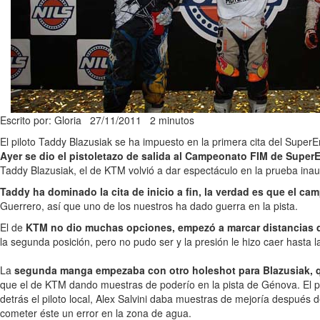
Escrito por: Gloria
27/11/2011
2 minutos
El piloto Taddy Blazusiak se ha impuesto en la primera cita del Sup
Ayer se dio el pistoletazo de salida al Campeonato FIM de SuperE
Taddy Blazusiak, el de KTM volvió a dar espectáculo en la prueba inau
Taddy ha dominado la cita de inicio a fin, la verdad es que el c
Guerrero, así que uno de los nuestros ha dado guerra en la pista.
El de
KTM no dio muchas opciones, empezó a marcar distancias d
la segunda posición, pero no pudo ser y la presión le hizo caer hasta
La
segunda manga empezaba con otro holeshot para Blazusiak, q
que el de KTM dando muestras de poderío en la pista de Génova. El pola
detrás el piloto local, Alex Salvini daba muestras de mejoría después
cometer éste un error en la zona de agua.