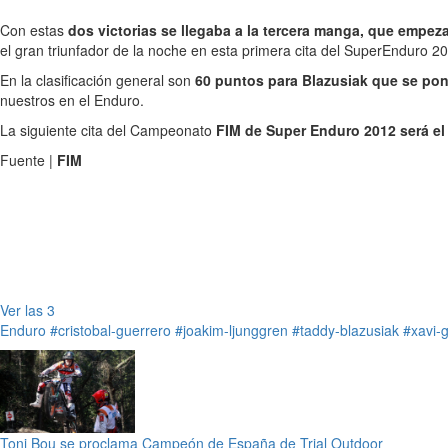
Con estas
dos victorias se llegaba a la tercera manga, que empez
el gran triunfador de la noche en esta primera cita del SuperEnduro 2
En la clasificación general son
60 puntos para Blazusiak que se pon
nuestros en el Enduro.
La siguiente cita del Campeonato
FIM de Super Enduro 2012 será el
Fuente |
FIM
Ver las 3
Enduro
#cristobal-guerrero
#joakim-ljunggren
#taddy-blazusiak
#xavi-
Toni Bou se proclama Campeón de España de Trial Outdoor