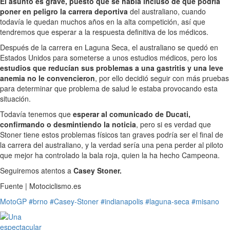
El asunto es grave, puesto que se habla incluso de que podría
poner en peligro la carrera deportiva
del australiano, cuando
todavía le quedan muchos años en la alta competición, así que
tendremos que esperar a la respuesta definitiva de los médicos.
Después de la carrera en Laguna Seca, el australiano se quedó en
Estados Unidos para someterse a unos estudios médicos, pero los
estudios que reducían sus problemas a una gastritis y una leve
anemia no le convencieron
, por ello decidió seguir con más pruebas
para determinar que problema de salud le estaba provocando esta
situación.
Todavía tenemos que
esperar al comunicado de Ducati,
confirmando o desmintiendo la noticia
, pero si es verdad que
Stoner tiene estos problemas físicos tan graves podría ser el final de
la carrera del australiano, y la verdad sería una pena perder al piloto
que mejor ha controlado la bala roja, quien la ha hecho Campeona.
Seguiremos atentos a
Casey Stoner.
Fuente | Motociclismo.es
MotoGP
#brno
#Casey-Stoner
#indianapolis
#laguna-seca
#misano