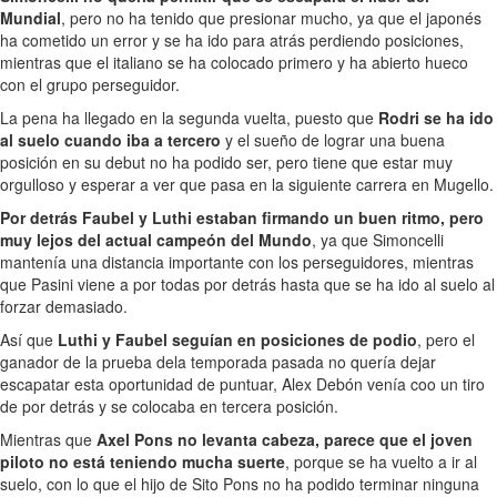
Mundial
, pero no ha tenido que presionar mucho, ya que el japonés
ha cometido un error y se ha ido para atrás perdiendo posiciones,
mientras que el italiano se ha colocado primero y ha abierto hueco
con el grupo perseguidor.
La pena ha llegado en la segunda vuelta, puesto que
Rodri se ha ido
al suelo cuando iba a tercero
y el sueño de lograr una buena
posición en su debut no ha podido ser, pero tiene que estar muy
orgulloso y esperar a ver que pasa en la siguiente carrera en Mugello.
Por detrás Faubel y Luthi estaban firmando un buen ritmo, pero
muy lejos del actual campeón del Mundo
, ya que Simoncelli
mantenía una distancia importante con los perseguidores, mientras
que Pasini viene a por todas por detrás hasta que se ha ido al suelo al
forzar demasiado.
Así que
Luthi y Faubel seguían en posiciones de podio
, pero el
ganador de la prueba dela temporada pasada no quería dejar
escapatar esta oportunidad de puntuar, Alex Debón venía coo un tiro
de por detrás y se colocaba en tercera posición.
Mientras que
Axel Pons no levanta cabeza, parece que el joven
piloto no está teniendo mucha suerte
, porque se ha vuelto a ir al
suelo, con lo que el hijo de Sito Pons no ha podido terminar ninguna