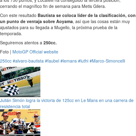
a los 750 puntos, y Locatelli ha conseguido la tercera posición,
cerrando el magnífico fin de semana para Metis Gilera.
Con este resultado
Bautista se coloca líder de la clasificación, con
un punto de ventaja sobre Aoyama
, así que las cosas están muy
ajustados para su llegada a Mugello, la próxima prueba de la
temporada.
Seguiremos atentos a
250cc.
Foto |
MotoGP Official website
250cc
#alvaro-bautista
#faubel
#lemans
#luthi
#Marco-Simoncelli
Julián Simón logra la victoria de 125cc en Le Mans en una carrera de
resistencia total