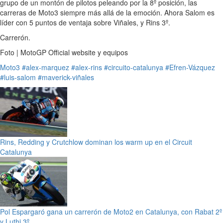
grupo de un montón de pilotos peleando por la 8º posición, las
carreras de Moto3 siempre más allá de la emoción. Ahora Salom es
líder con 5 puntos de ventaja sobre Viñales, y Rins 3º.
Carrerón.
Foto | MotoGP Official website y equipos
Moto3
#alex-marquez
#alex-rins
#circuito-catalunya
#Efren-Vázquez
#luis-salom
#maverick-viñales
Rins, Redding y Crutchlow dominan los warm up en el Circuit
Catalunya
Pol Espargaró gana un carrerón de Moto2 en Catalunya, con Rabat 2º
y Luthi 3º