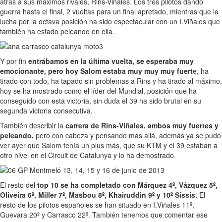
atrás a sus máximos rivales, Rins-Viñales. Los tres pilotos dando
guerra hasta el final, 2 vueltas para un final apretado, mientras que la
lucha por la octava posición ha sido espectacular con un I.Viñales que
también ha estado peleando en ella.
Y por fin
entrábamos en la última vuelta, se esperaba muy
emocionante, pero hoy Salom estaba muy muy muy fuert
e, ha
tirado con todo, ha tapado sin problemas a Rins y ha tirado al máximo,
hoy se ha mostrado como el líder del Mundial, posición que ha
conseguido con esta victoria, sin duda el 39 ha sido brutal en su
segunda victoria consecutiva.
También describir la
carrera de Rins-Viñales, ambos muy fuertes y
peleando,
pero con cabeza y pensando más allá, además ya se pudo
ver ayer que Salom tenía un plus más, que su KTM y el 39 estaban a
otro nivel en el Circuit de Catalunya y lo ha demostrado.
El resto del
top 10 se ha completado con Márquez 4º, Vázquez 5º,
Oliveira 6º, Miller 7º, Masbou 8º, Khairuddin 9º y 10º Sissis.
El
resto de los pilotos españoles se han situado en I.Viñales 11º,
Guevara 20º y Carrasco 22º. También tenemos que comentar ese