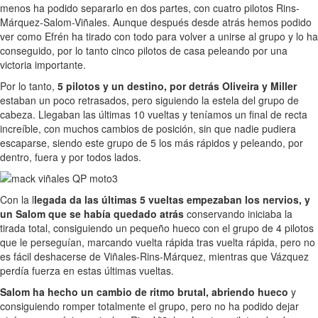
menos ha podido separarlo en dos partes, con cuatro pilotos Rins-
Márquez-Salom-Viñales. Aunque después desde atrás hemos podido
ver como Efrén ha tirado con todo para volver a unirse al grupo y lo ha
conseguido, por lo tanto cinco pilotos de casa peleando por una
victoria importante.
Por lo tanto,
5 pilotos y un destino, por detrás Oliveira y Miller
estaban un poco retrasados, pero siguiendo la estela del grupo de
cabeza. Llegaban las últimas 10 vueltas y teníamos un final de recta
increíble, con muchos cambios de posición, sin que nadie pudiera
escaparse, siendo este grupo de 5 los más rápidos y peleando, por
dentro, fuera y por todos lados.
Con la l
legada da las últimas 5 vueltas empezaban los nervios, y
un Salom que se había quedado atrás
conservando iniciaba la
tirada total, consiguiendo un pequeño hueco con el grupo de 4 pilotos
que le perseguían, marcando vuelta rápida tras vuelta rápida, pero no
es fácil deshacerse de Viñales-Rins-Márquez, mientras que Vázquez
perdía fuerza en estas últimas vueltas.
Salom ha hecho un cambio de ritmo brutal, abriendo hueco
y
consiguiendo romper totalmente el grupo, pero no ha podido dejar