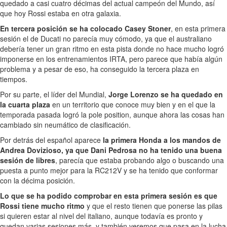
quedado a casi cuatro décimas del actual campeón del Mundo, así
que hoy Rossi estaba en otra galaxia.
En tercera posición se ha colocado Casey Stoner
, en esta primera
sesión el de Ducati no parecía muy cómodo, ya que el australiano
debería tener un gran ritmo en esta pista donde no hace mucho logró
imponerse en los entrenamientos IRTA, pero parece que había algún
problema y a pesar de eso, ha conseguido la tercera plaza en
tiempos.
Por su parte, el líder del Mundial,
Jorge Lorenzo se ha quedado en
la cuarta plaza
en un territorio que conoce muy bien y en el que la
temporada pasada logró la pole position, aunque ahora las cosas han
cambiado sin neumático de clasificación.
Por detrás del español aparece
la primera Honda a los mandos de
Andrea Dovizioso, ya que Dani Pedrosa no ha tenido una buena
sesión de libres
, parecía que estaba probando algo o buscando una
puesta a punto mejor para la RC212V y se ha tenido que conformar
con la décima posición.
Lo que se ha podido comprobar en esta primera sesión es que
Rossi tiene mucho ritmo
y que el resto tienen que ponerse las pilas
si quieren estar al nivel del italiano, aunque todavía es pronto y
quedan varias sesiones más, y también veremos que pasa en la lucha