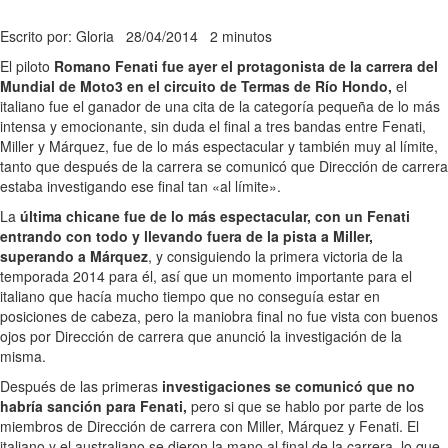
Escrito por: Gloria
28/04/2014
2 minutos
El piloto
Romano Fenati fue ayer el protagonista de la carrera del
Mundial de Moto3 en el circuito de Termas de Río Hondo,
el
italiano fue el ganador de una cita de la categoría pequeña de lo más
intensa y emocionante, sin duda el final a tres bandas entre Fenati,
Miller y Márquez, fue de lo más espectacular y también muy al límite,
tanto que después de la carrera se comunicó que Dirección de carrera
estaba investigando ese final tan «al límite».
La
última chicane fue de lo más espectacular, con un Fenati
entrando con todo y llevando fuera de la pista a Miller,
superando a Márquez
, y consiguiendo la primera victoria de la
temporada 2014 para él, así que un momento importante para el
italiano que hacía mucho tiempo que no conseguía estar en
posiciones de cabeza, pero la maniobra final no fue vista con buenos
ojos por Dirección de carrera que anunció la investigación de la
misma.
Después de las primeras
investigaciones se comunicó que no
habría sanción para Fenati,
pero si que se hablo por parte de los
miembros de Dirección de carrera con Miller, Márquez y Fenati. El
italiano y el australiano se dieron la mano al final de la carrera, lo que