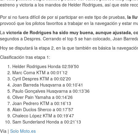
estreno y victoria a los mandos de Helder Rodrigues, así que este re
Por si no fuera difícil de por si participar en este tipo de pruebas,
la ll
provocó que los pilotos favoritos a trabajar en la navegación y estar
La
victoria de Rodrigues ha sido muy buena, aunque ajustada, c
segundos a Despres. Cerrando el top 5 se han colocado, Joan Barreda 
Hoy se disputará la etapa 2, en la que también es básica la navegació
Clasificación tras etapa 1:
Helder Rodrigues Honda 02:59’50
Marc Coma KTM a 00:01’12
Cyril Despres KTM a 00:02’20
Joan Barreda Husqvarna a 00:10’41
Paulo Gonçalves Husqvarna a 00:13’36
Oliver Pain Yamaha a 00:14’26
Joan Pedrero KTM a 00:16’13
Alain Duclos Sherco a 00:17’57
Chaleco López KTM a 00:19’47
Sam Sunderland Honda a 00:21’13
Vía |
Solo Moto.es