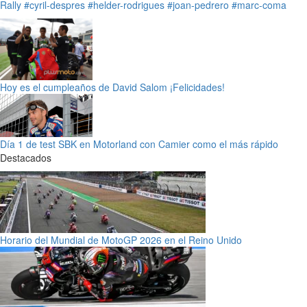
Rally
#cyril-despres
#helder-rodrigues
#joan-pedrero
#marc-coma
Hoy es el cumpleaños de David Salom ¡Felicidades!
Día 1 de test SBK en Motorland con Camier como el más rápido
Destacados
Horario del Mundial de MotoGP 2026 en el Reino Unido