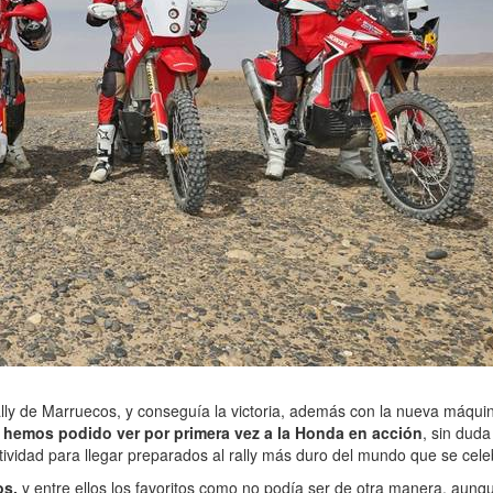
ally de Marruecos, y conseguía la victoria, además con la nueva máqui
e hemos podido ver por primera vez a la Honda en acción
, sin dud
ctividad para llegar preparados al rally más duro del mundo que se cel
os,
y entre ellos los favoritos como no podía ser de otra manera, aunq