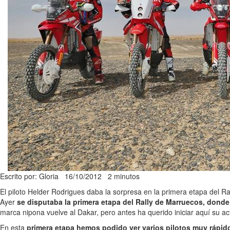
Escrito por: Gloria
16/10/2012
2 minutos
El piloto Helder Rodrigues daba la sorpresa en la primera etapa del R
Ayer
se disputaba la primera etapa del Rally de Marruecos, dond
marca nipona vuelve al Dakar, pero antes ha querido iniciar aquí su a
En esta
primera etapa hemos podido ver varios pilotos muy rápid