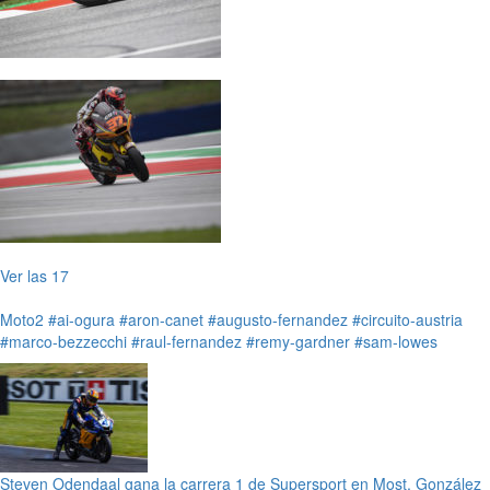
Ver las 17
Moto2
#ai-ogura
#aron-canet
#augusto-fernandez
#circuito-austria
#marco-bezzecchi
#raul-fernandez
#remy-gardner
#sam-lowes
Steven Odendaal gana la carrera 1 de Supersport en Most, González