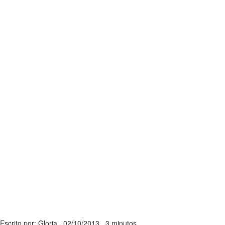
Escrito por: Gloria
02/10/2013
3 minutos