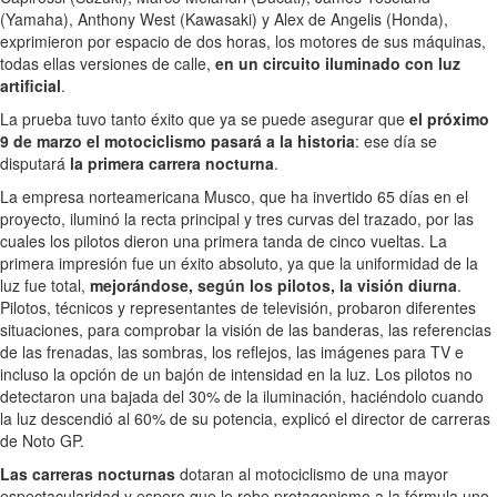
(Yamaha), Anthony West (Kawasaki) y Alex de Angelis (Honda),
exprimieron por espacio de dos horas, los motores de sus máquinas,
todas ellas versiones de calle,
en un circuito iluminado con luz
artificial
.
La prueba tuvo tanto éxito que ya se puede asegurar que
el próximo
9 de marzo el motociclismo pasará a la historia
: ese día se
disputará
la primera carrera nocturna
.
La empresa norteamericana Musco, que ha invertido 65 días en el
proyecto, iluminó la recta principal y tres curvas del trazado, por las
cuales los pilotos dieron una primera tanda de cinco vueltas. La
primera impresión fue un éxito absoluto, ya que la uniformidad de la
luz fue total,
mejorándose, según los pilotos, la visión diurna
.
Pilotos, técnicos y representantes de televisión, probaron diferentes
situaciones, para comprobar la visión de las banderas, las referencias
de las frenadas, las sombras, los reflejos, las imágenes para TV e
incluso la opción de un bajón de intensidad en la luz. Los pilotos no
detectaron una bajada del 30% de la iluminación, haciéndolo cuando
la luz descendió al 60% de su potencia, explicó el director de carreras
de Noto GP.
Las carreras nocturnas
dotaran al motociclismo de una mayor
espectacularidad y espero que le robe protagonismo a la fórmula uno