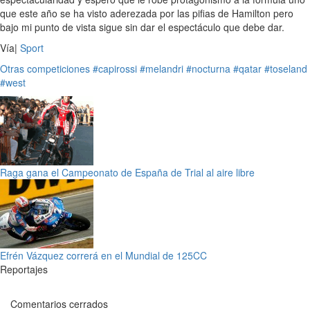
que este año se ha visto aderezada por las pifias de Hamilton pero
bajo mi punto de vista sigue sin dar el espectáculo que debe dar.
Vía|
Sport
Otras competiciones
#capirossi
#melandri
#nocturna
#qatar
#toseland
#west
Raga gana el Campeonato de España de Trial al aire libre
Efrén Vázquez correrá en el Mundial de 125CC
Reportajes
Comentarios cerrados