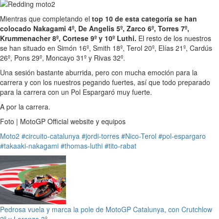
Mientras que completando el
top 10 de esta categoría se han
colocado Nakagami 4º, De Angelis 5º, Zarco 6º, Torres 7º,
Krummenacher 8º, Cortese 9º y 10º Luthi.
El resto de los nuestros
se han situado en Simón 16º, Smith 18º, Terol 20º, Elías 21º, Cardús
26º, Pons 29º, Moncayo 31º y Rivas 32º.
Una sesión bastante aburrida, pero con mucha emoción para la
carrera y con los nuestros pegando fuertes, así que todo preparado
para la carrera con un Pol Espargaró muy fuerte.
A por la carrera.
Foto | MotoGP Official website y equipos
Moto2
#circuito-catalunya
#jordi-torres
#Nico-Terol
#pol-espargaro
#takaaki-nakagami
#thomas-luthi
#tito-rabat
Pedrosa vuela y marca la pole de MotoGP Catalunya, con Crutchlow