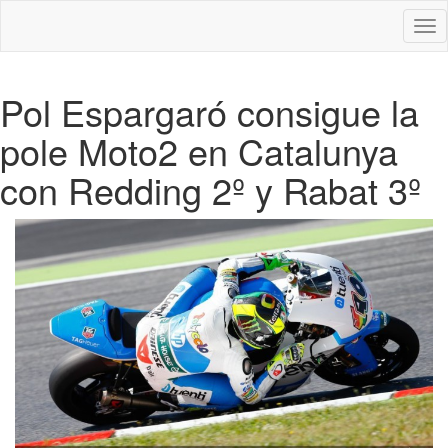
Des
nav
Pol Espargaró consigue la
pole Moto2 en Catalunya
con Redding 2º y Rabat 3º