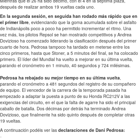
Mientras que el 26 ha sido décimo, con el 4 en la séptima plaza,
después de realizar ambos 19 vueltas cada uno.
En la segunda sesión, en seguida han rodado más rápido que en
el primer libre
, evidenciando que la goma acumulada sobre el asfalto
de Indianápolis poco a poco ha permitido incrementar el ritmo. Una
vez más, los pilotos Repsol se han mostrado competitivos y Andrea
Dovizioso ha comenzado liderando la clasificación después del primer
cuarto de hora. Pedrosa tampoco ha tardado en meterse entre los
cinco primeros, hasta que Stoner, a 5 minutos del final, se ha colocado
primero. El líder del Mundial ha vuelto a mejorar en su última vuelta,
parando el cronómetro en 1 minuto, 40 segundos y 724 milésimas.
Pedrosa ha rebajado su mejor tiempo en su última vuelta
,
parando el cronómetro a 481 segundos del registro de su compañero
de equipo. El vencedor de la carrera de la temporada pasada ha
empezado a adaptar la puesta a punto de su Honda RC212V a las
exigencias del circuito, en el que la falta de agarre ha sido el principal
caballo de batalla. Dos décimas por detrás ha terminado Andrea
Dovizioso, que finalmente ha sido quinto después de completar otras
19 vueltas.
A continuación podéis ver las
declaraciones de Dani Pedrosa: