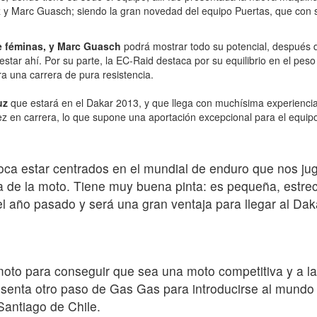
 y Marc Guasch; siendo la gran novedad del equipo Puertas, que con si
de féminas, y Marc Guasch
podrá mostrar todo su potencial, después d
tar ahí. Por su parte, la EC-Raid destaca por su equilibrio en el peso 
ra una carrera de pura resistencia.
uz
que estará en el Dakar 2013, y que llega con muchísima experienci
ez en carrera, lo que supone una aportación excepcional para el equip
ca estar centrados en el mundial de enduro que nos jug
e la moto. Tiene muy buena pinta: es pequeña, estrech
l año pasado y será una gran ventaja para llegar al D
oto para conseguir que sea una moto competitiva y a la 
senta otro paso de Gas Gas para introducirse al mundo de
 Santiago de Chile.