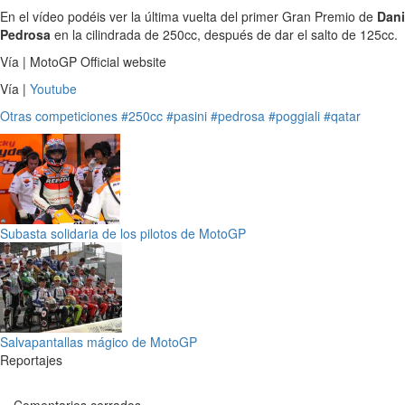
En el vídeo podéis ver la última vuelta del primer Gran Premio de
Dani
Pedrosa
en la cilindrada de 250cc, después de dar el salto de 125cc.
Vía | MotoGP Official website
Vía |
Youtube
Otras competiciones
#250cc
#pasini
#pedrosa
#poggiali
#qatar
Subasta solidaria de los pilotos de MotoGP
Salvapantallas mágico de MotoGP
Reportajes
Comentarios cerrados