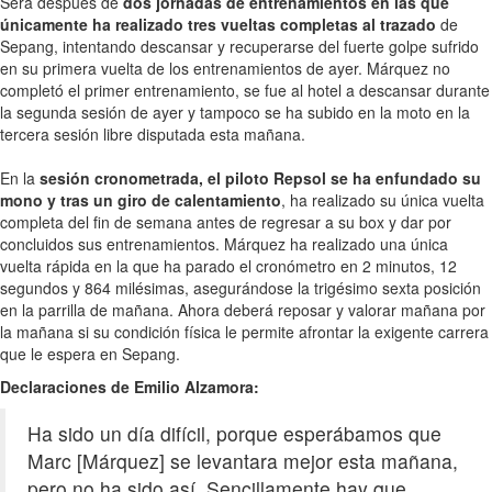
Será después de
dos jornadas de entrenamientos en las que
únicamente ha realizado tres vueltas completas al trazado
de
Sepang, intentando descansar y recuperarse del fuerte golpe sufrido
en su primera vuelta de los entrenamientos de ayer. Márquez no
completó el primer entrenamiento, se fue al hotel a descansar durante
la segunda sesión de ayer y tampoco se ha subido en la moto en la
tercera sesión libre disputada esta mañana.
En la
sesión cronometrada, el piloto Repsol se ha enfundado su
mono y tras un giro de calentamiento
, ha realizado su única vuelta
completa del fin de semana antes de regresar a su box y dar por
concluidos sus entrenamientos. Márquez ha realizado una única
vuelta rápida en la que ha parado el cronómetro en 2 minutos, 12
segundos y 864 milésimas, asegurándose la trigésimo sexta posición
en la parrilla de mañana. Ahora deberá reposar y valorar mañana por
la mañana si su condición física le permite afrontar la exigente carrera
que le espera en Sepang.
Declaraciones de Emilio Alzamora:
Ha sido un día difícil, porque esperábamos que
Marc [Márquez] se levantara mejor esta mañana,
pero no ha sido así. Sencillamente hay que