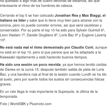
ha quedado a algo más de cuatro décimas de distancia, así que
interesante el ritmo de los hombres de cabeza.
Cerrando el top 5 se han colocado
Jonathan Rea y Max Biaggi, el
italiano es líder
y sabe que lo tiene muy bien para alzarse con la
corona, pero no puede cometer errores, así que será cauteloso y
conservador. Por su parte el top 10 ha sido para Sylvain Guintoli 6º,
Leon Haslam 7º, Davide Giugliano 8º, Loris Baz 9º y Eugene Laverty
10º.
No está nada mal el ritmo demostrado por Claudio Corti
, aunque
no está en el top 10, pero si que parece que se ha adaptado a la
Kawasaki rápidamente y está haciendo buenos tiempos.
Ha sido una sesión un poco movida
, ya que hemos tenido caídas
de Davies en la curva 15; después también salida de pista de Loris
Baz, y una bandera roja al final de la sesión cuando Lundh se ha ido
al suelo, pero por suerte todos los sustos sin consecuencias físicas
graves.
En un rato llega lo más importante la Superpole, la última de la
temporada.
Foto | WorldSBK y Plusmoto.com