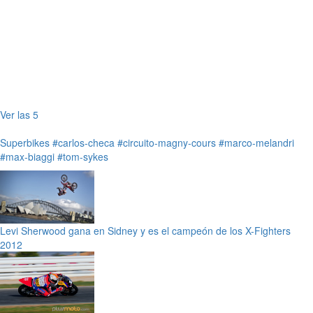
Ver las 5
Superbikes
#carlos-checa
#circuito-magny-cours
#marco-melandri
#max-biaggi
#tom-sykes
Levi Sherwood gana en Sidney y es el campeón de los X-Fighters
2012