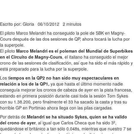
Escrito por: Gloria
06/10/2012
2 minutos
El piloto Marco Melandri ha conseguido la pole de SBK en Magny-
Cours después de las dos sesiones de QP, ahora tocará la lucha por
la superpole.
El piloto
Marco Melandri es el poleman del Mundial de Superbikes
en el Circuito de Magny-Cours
, el italiano ha conseguido el mejor
crono de las sesiones de clasificación, así que ha sido el más rápido y
está preparado para la lucha por la superpole.
Los t
iempos en la QP2 no han sido muy espectaculares en
relación a los de la QP1,
ya que hasta el último momento nadie
conseguía mejorar los cronos de cabeza de ayer en la pista francesa,
estando en primera posición durante casi toda la sesión Tom Sykes
con su 1.38.200, pero finalmente el 33 ha sacado la casta y tras su
horrible GP en Portimao ahora llega con las pilas cargadas.
Por detrás de
Melandri se ha situado Sykes, quien se ha valido
del crono de ayer
, al igual que Carlos Checa que ha sido 3º,
quedándose el británico a tan sólo 0.048s, mientras que nuestro 7 se