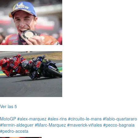
Ver las 5
MotoGP
#alex-marquez
#alex-rins
#circuito-le-mans
#fabio-quartararo
#fermin-aldeguer
#Marc-Marquez
#maverick-viñales
#pecco-bagnaia
#pedro-acosta