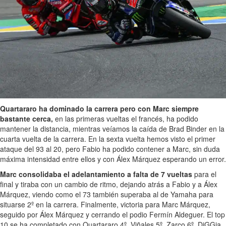
Quartararo ha dominado la carrera pero con Marc siempre
bastante cerca,
en las primeras vueltas el francés, ha podido
mantener la distancia, mientras veíamos la caída de Brad Binder en la
cuarta vuelta de la carrera. En la sexta vuelta hemos visto el primer
ataque del 93 al 20, pero Fabio ha podido contener a Marc, sin duda
máxima intensidad entre ellos y con Álex Márquez esperando un error.
Marc consolidaba el adelantamiento a falta de 7 vueltas
para el
final y tiraba con un cambio de ritmo, dejando atrás a Fabio y a Álex
Márquez, viendo como el 73 también superaba al de Yamaha para
situarse 2º en la carrera. Finalmente, victoria para Marc Márquez,
seguido por Álex Márquez y cerrando el podio Fermín Aldeguer. El top
10 se ha completado con Quartararo 4º, Viñales 5º, Zarco 6º, DiGGia