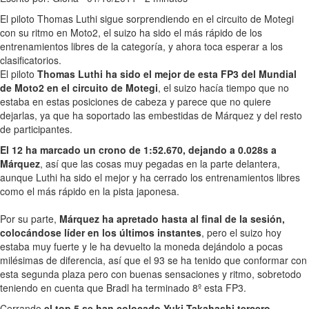
El piloto Thomas Luthi sigue sorprendiendo en el circuito de Motegi
con su ritmo en Moto2, el suizo ha sido el más rápido de los
entrenamientos libres de la categoría, y ahora toca esperar a los
clasificatorios.
El piloto
Thomas Luthi ha sido el mejor de esta FP3 del Mundial
de Moto2 en el circuito de Motegi
, el suizo hacía tiempo que no
estaba en estas posiciones de cabeza y parece que no quiere
dejarlas, ya que ha soportado las embestidas de Márquez y del resto
de participantes.
El 12 ha marcado un crono de 1:52.670, dejando a 0.028s a
Márquez
, así que las cosas muy pegadas en la parte delantera,
aunque Luthi ha sido el mejor y ha cerrado los entrenamientos libres
como el más rápido en la pista japonesa.
Por su parte,
Márquez ha apretado hasta al final de la sesión,
colocándose líder en los últimos instantes
, pero el suizo hoy
estaba muy fuerte y le ha devuelto la moneda dejándolo a pocas
milésimas de diferencia, así que el 93 se ha tenido que conformar con
esta segunda plaza pero con buenas sensaciones y ritmo, sobretodo
teniendo en cuenta que Bradl ha terminado 8º esta FP3.
Cerrando
el top 5 se han colocado Yuki Takahashi tercero,