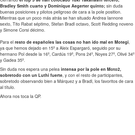
Bradley Smith cuarto y Dominique Aegerter quinto;
sin duda
buenas posiciones y pilotos peligroso de cara a la pole position.
Mientras que un poco más atrás se han situado Andrea Iannone
sexto, Tito Rabat séptimo, Stefan Bradl octavo, Scott Redding noveno
y Simone Corsi décimo.
Para el
resto de españoles las cosas no han ido mal en Motegi
,
ya que hemos dejado en 15º a Aleix Espargaró, seguido por su
hermano Pol desde la 16º, Cardús 19º, Pons 24º, Noyes 27º, Olivé 34º
y Gadea 35º.
Sin duda nos espera una pelea
intensa por la pole en Moto2,
sobretodo con un Luthi fuerte
, y con el resto de participantes,
sobretodo observando bien a Márquez y a Bradl, los favoritos de cara
al título.
Ahora nos toca la QP.