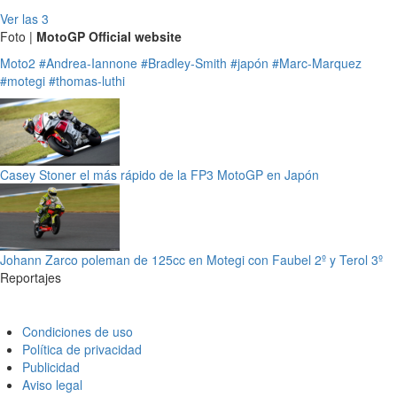
Ver las 3
Foto |
MotoGP Official website
Moto2
#Andrea-Iannone
#Bradley-Smith
#japón
#Marc-Marquez
#motegi
#thomas-luthi
Casey Stoner el más rápido de la FP3 MotoGP en Japón
Johann Zarco poleman de 125cc en Motegi con Faubel 2º y Terol 3º
Reportajes
Condiciones de uso
Política de privacidad
Publicidad
Aviso legal