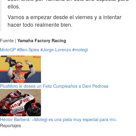
ellos.
Vamos a empezar desde el viernes y a intentar
hacer todo realmente bien.
Fuente |
Yamaha Factory Racing
MotoGP
#Ben-Spies
#Jorge-Lorenzo
#motegi
PlusMoto le desea un Feliz Cumpleaños a Dani Pedrosa
Héctor Barberá: «Motegi es una pista muy especial para mí»
Reportajes