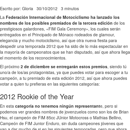
Escrito por: Gloria
30/10/2012
3 minutos
La
Federación Internacional de Motociclismo ha lanzado los
nombres de los posibles premiados de la tercera edición
de los
prestigiosos galardones, «FIM Gala Ceremony», los cuales serán
entregados en el Principado de Mónaco rodeados de glamour,
elegancia y mucho motociclismo, así que otra nueva fiesta para
despedir una temporada 2012 que ha sido de lo más espectacular en
la mayoría de campeonatos que se han disputado, así que ahora llega
el momento de los reconocimientos.
El próximo
2 de diciembre se entregarán estos premios
, siendo tú
uno/a de los/as protagonistas, ya que puedes votar para escoger a tu
campeón, a tu premiado de esta edición 2012, así que ahora puedes
votar a quien tu prefieras en las siguientes categorías:
2012 Rookie of the Year
En esta
categoría no tenemos ningún representant
e, pero si
podemos ver grandes nombres de jovenzuelos como son los de Brian
Hsu, el campeón de FIM 85cc JUnior Motocross o Mathias Bellino,
Campeón de FIM Junior Enduro, sin duda campeones jóvenes que
van a dar mucho de si en las siguientes temporadas, pero que ahora