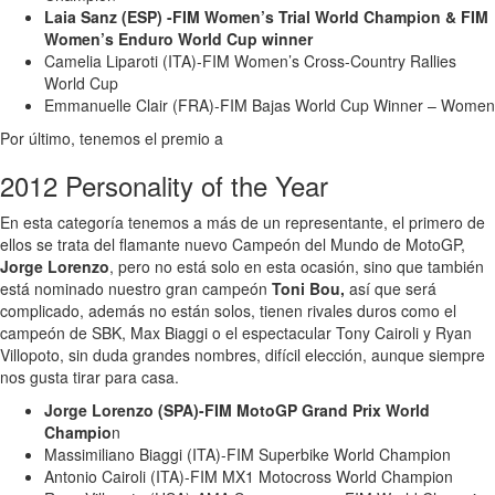
Laia Sanz (ESP) -FIM Women’s Trial World Champion & FIM
Women’s Enduro World Cup winner
Camelia Liparoti (ITA)-FIM Women’s Cross-Country Rallies
World Cup
Emmanuelle Clair (FRA)-FIM Bajas World Cup Winner – Women
Por último, tenemos el premio a
2012 Personality of the Year
En esta categoría tenemos a más de un representante, el primero de
ellos se trata del flamante nuevo Campeón del Mundo de MotoGP,
Jorge Lorenzo
, pero no está solo en esta ocasión, sino que también
está nominado nuestro gran campeón
Toni Bou,
así que será
complicado, además no están solos, tienen rivales duros como el
campeón de SBK, Max Biaggi o el espectacular Tony Cairoli y Ryan
Villopoto, sin duda grandes nombres, difícil elección, aunque siempre
nos gusta tirar para casa.
Jorge Lorenzo (SPA)-FIM MotoGP Grand Prix World
Champio
n
Massimiliano Biaggi (ITA)-FIM Superbike World Champion
Antonio Cairoli (ITA)-FIM MX1 Motocross World Champion