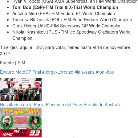
Ryan Villopoto (USA)-AMA Supercross, an FIM World Champion
Toni Bou (ESP)-FIM Trial & X-Trial World Champion
Antoine Meo (FRA)-FIM Enduro E1 World Champion
Tadeusz Błażusiak (POL)-FIM SuperEnduro World Champion
Chris Holder (AUS)-FIM Speedway GP World Champion
Nikolai Krasnikov (RUS)-FIM Ice Speedway Gladiators World
Champion
Tú eliges, aquí el
LINK
para votar, tienes hasta el 16 de noviembre
2012.
Fuente | FIM
Enduro
MotoGP
Trial
#Jorge-Lorenzo
#laia-sanz
#toni-bou
Resultados de la Porra Plusmoto del Gran Premio de Australia