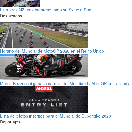
La marca NZI nos ha presentado su Symbio Duo
Destacados
Horario del Mundial de MotoGP 2026 en el Reino Unido
Marco Bezzecchi gana la carrera del Mundial de MotoGP en Tailandia
Lista de pilotos inscritos para el Mundial de Superbike 2026
Reportajes