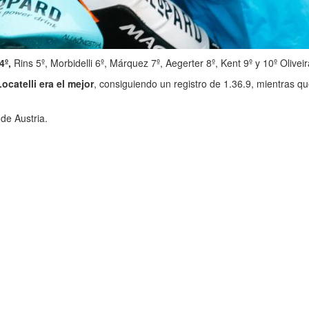
4º,
Rins 5º, Morbidelli 6º, Márquez 7º, Aegerter 8º, Kent 9º y 10º Oliveir
catelli era el mejor
, consiguiendo un registro de 1.36.9, mientras qu
de Austria.