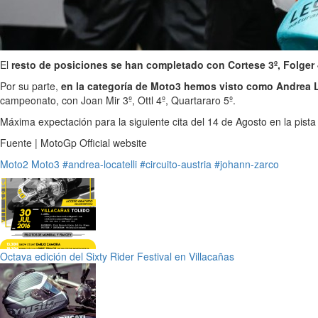
El
resto de posiciones se han completado con Cortese 3º, Folger 
Por su parte,
en la categoría de Moto3 hemos visto como Andrea Lo
campeonato, con Joan Mir 3º, Ottl 4º, Quartararo 5º.
Máxima expectación para la siguiente cita del 14 de Agosto en la pista 
Fuente | MotoGp Official website
Moto2
Moto3
#andrea-locatelli
#circuito-austria
#johann-zarco
Octava edición del Sixty Rider Festival en Villacañas