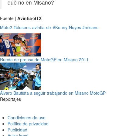
qué no en Misano?
Fuente |
Avintia-STX
Moto2
#blusens-avintia-stx
#Kenny-Noyes
#misano
Rueda de prensa de MotoGP en Misano 2011
Álvaro Bautista a seguir trabajando en Misano MotoGP
Reportajes
Condiciones de uso
Política de privacidad
Publicidad
Aviso legal