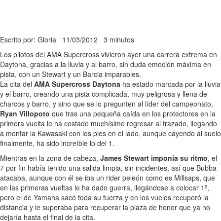
Escrito por: Gloria
11/03/2012
3 minutos
Los pilotos del AMA Supercross vivieron ayer una carrera extrema en
Daytona, gracias a la lluvia y al barro, sin duda emoción máxima en
pista, con un Stewart y un Barcia imparables.
La cita del
AMA Supercross Daytona
ha estado marcada por la lluvia
y el barro, creando una pista complicada, muy peligrosa y llena de
charcos y barro, y sino que se lo pregunten al líder del campeonato,
Ryan Villopoto
que tras una pequeña caída en los protectores en la
primera vuelta le ha costado muchísimo regresar al trazado, llegando
a montar la Kawasaki con los pies en el lado, aunque cayendo al suelo
finalmente, ha sido increíble lo del 1.
Mientras en la zona de cabeza,
James Stewart imponía su ritmo
, el
7 por fin había tenido una salida limpia, sin incidentes, así que Bubba
atacaba, aunque con él se iba un rider peleón como es Millsaps, que
en las primeras vueltas le ha dado guerra, llegándose a colocar 1º,
pero el de Yamaha sacó toda su fuerza y en los vuelos recuperó la
distancia y le superaba para recuperar la plaza de honor que ya no
dejaría hasta el final de la cita.