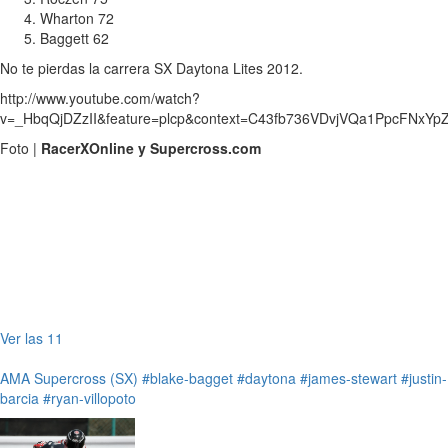
Wharton 72
Baggett 62
No te pierdas la carrera SX Daytona Lites 2012.
http://www.youtube.com/watch?
v=_HbqQjDZzII&feature=plcp&context=C43fb736VDvjVQa1PpcFNxY
Foto |
RacerXOnline y Supercross.com
Ver las 11
AMA
Supercross (SX)
#blake-bagget
#daytona
#james-stewart
#justin-
barcia
#ryan-villopoto