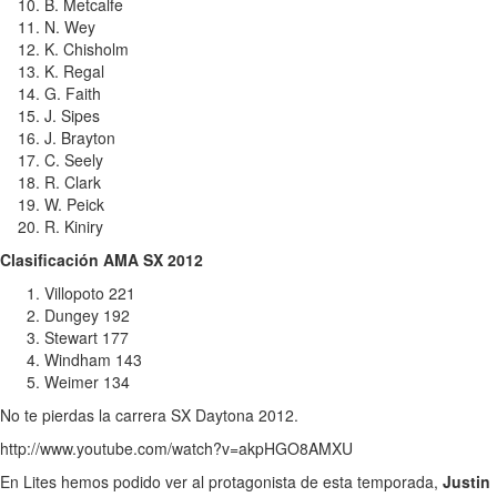
B. Metcalfe
N. Wey
K. Chisholm
K. Regal
G. Faith
J. Sipes
J. Brayton
C. Seely
R. Clark
W. Peick
R. Kiniry
Clasificación AMA SX 2012
Villopoto 221
Dungey 192
Stewart 177
Windham 143
Weimer 134
No te pierdas la carrera SX Daytona 2012.
http://www.youtube.com/watch?v=akpHGO8AMXU
En Lites hemos podido ver al protagonista de esta temporada,
Justin