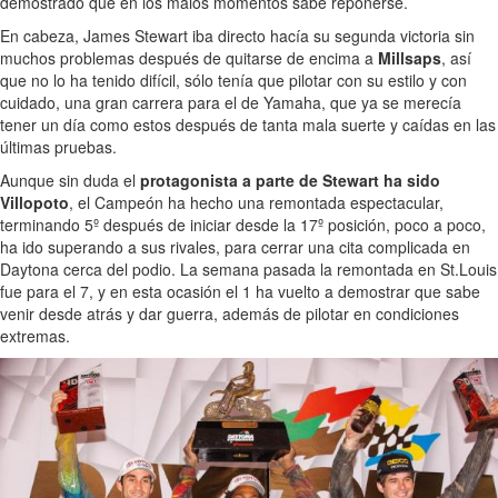
demostrado que en los malos momentos sabe reponerse.
En cabeza, James Stewart iba directo hacía su segunda victoria sin
muchos problemas después de quitarse de encima a
Millsaps
, así
que no lo ha tenido difícil, sólo tenía que pilotar con su estilo y con
cuidado, una gran carrera para el de Yamaha, que ya se merecía
tener un día como estos después de tanta mala suerte y caídas en las
últimas pruebas.
Aunque sin duda el
protagonista a parte de Stewart ha sido
Villopoto
, el Campeón ha hecho una remontada espectacular,
terminando 5º después de iniciar desde la 17º posición, poco a poco,
ha ido superando a sus rivales, para cerrar una cita complicada en
Daytona cerca del podio. La semana pasada la remontada en St.Louis
fue para el 7, y en esta ocasión el 1 ha vuelto a demostrar que sabe
venir desde atrás y dar guerra, además de pilotar en condiciones
extremas.