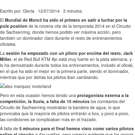
Escrito por: Gloria
12/07/2014
2 minutos
El
Mundial de Moto3 ha sido el primero en salir a luchar por la
pole position
de la novena cita de la temporada 2014 en el Circuito
de Sachsenring, donde hemos podido ver máxima acción, pero
también un dominador claro durante el resto de entrenamientos
oficiales.
La
sesión ha empezado con un piloto por encima del resto, Jack
Miller
, el de Red Bull KTM Ajo está muy fuerte en la pista alemana, y
lo ha demostrado durante todos los entrenamientos, incluido el oficial,
en el que ha sido el mejor en la primera parte, siendo el dominador,
mientras que por detrás los pilotos iban cambiando.
Pero en esta ocasión hemos tenido una
protagonista externa a la
competición, la lluvia, a falta de 15 minutos
los comisarios del
Circuito de Sachsenring mostraban la bandera de agua, lo que
provocaba que la mayoría de pilotos entrarán a box, y poco a poco,
las condiciones se complicaban más en el trazado.
A falta de
5 minutos para el final hemos visto como varios pilotos
salían al circuito
a dar vueltas, pero parecía evidente que los cronos