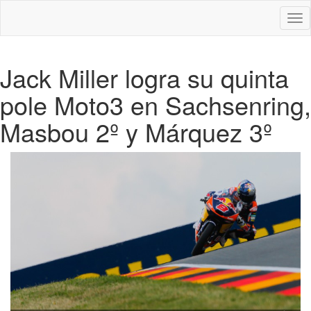
Des
nav
Jack Miller logra su quinta
pole Moto3 en Sachsenring,
Masbou 2º y Márquez 3º