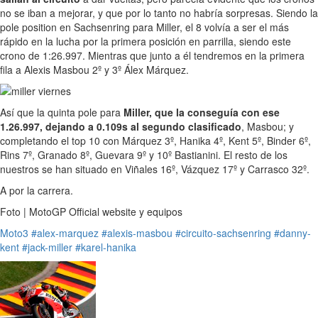
no se iban a mejorar, y que por lo tanto no habría sorpresas. Siendo la
pole position en Sachsenring para Miller, el 8 volvía a ser el más
rápido en la lucha por la primera posición en parrilla, siendo este
crono de 1:26.997. Mientras que junto a él tendremos en la primera
fila a Alexis Masbou 2º y 3º Álex Márquez.
Así que la quinta pole para
Miller, que la conseguía con ese
1.26.997, dejando a 0.109s al segundo clasificado
, Masbou; y
completando el top 10 con Márquez 3º, Hanika 4º, Kent 5º, Binder 6º,
Rins 7º, Granado 8º, Guevara 9º y 10º Bastianini. El resto de los
nuestros se han situado en Viñales 16º, Vázquez 17º y Carrasco 32º.
A por la carrera.
Foto | MotoGP Official website y equipos
Moto3
#alex-marquez
#alexis-masbou
#circuito-sachsenring
#danny-
kent
#jack-miller
#karel-hanika