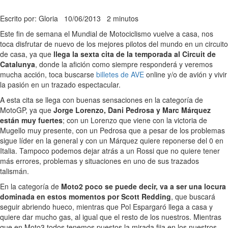
Escrito por: Gloria
10/06/2013
2 minutos
Este fin de semana el Mundial de Motociclismo vuelve a casa, nos
toca disfrutar de nuevo de los mejores pilotos del mundo en un circuito
de casa, ya que
llega la sexta cita de la temporada al Circuit de
Catalunya
, donde la afición como siempre responderá y veremos
mucha acción, toca buscarse
billetes de AVE
online y/o de avión y vivir
la pasión en un trazado espectacular.
A esta cita se llega con buenas sensaciones en la categoría de
MotoGP, ya que
Jorge Lorenzo, Dani Pedrosa y Marc Márquez
están muy fuertes
; con un Lorenzo que viene con la victoria de
Mugello muy presente, con un Pedrosa que a pesar de los problemas
sigue líder en la general y con un Márquez quiere reponerse del 0 en
Italia. Tampoco podemos dejar atrás a un Rossi que no quiere tener
más errores, problemas y situaciones en uno de sus trazados
talismán.
En la categoría de
Moto2 poco se puede decir, va a ser una locura
dominada en estos momentos por Scott Redding
, que buscará
seguir abriendo hueco, mientras que Pol Espargaró llega a casa y
quiere dar mucho gas, al igual que el resto de los nuestros. Mientras
que en Moto3 todos tenemos puestos la mirada fija en los nuestros,