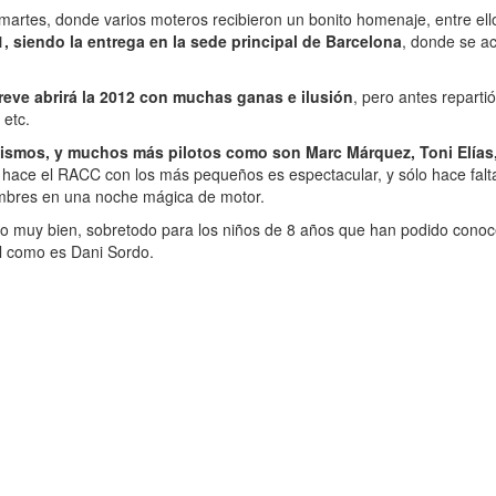
rtes, donde varios moteros recibieron un bonito homenaje, entre ellos
 siendo la entrega en la sede principal de Barcelona
, donde se a
reve abrirá la 2012 con muchas ganas e ilusión
, pero antes reparti
 etc.
ismos, y muchos más pilotos como son Marc Márquez, Toni Elías,
hace el RACC con los más pequeños es espectacular, y sólo hace falta m
ombres en una noche mágica de motor.
o muy bien, sobretodo para los niños de 8 años que han podido conoce
el como es Dani Sordo.