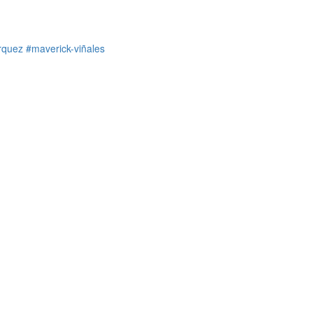
rquez
#maverick-viñales