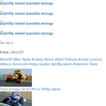
Ver las 4
Fotos |
MotoGP
MotoGP
#Ben-Spies
#Casey-Stoner
#Dani-Pedrosa
#Jorge-Lorenzo
#Marco-Simoncelli
#nicky-hayden
#phillip-island
#Valentino Rossi
Terol el mejor de la FP3 en Phillip Island