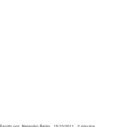
Escrito por: Alejandro Batán
15/10/2011
2 minutos