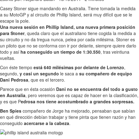
Casey Stoner sigue mandando en Australia. Tiene tomada la medida
a su MotoGP y al circuito de Phillip Island, será muy difícil que se le
escape la pole.
Una nueva sesión en Phillip Island, una nueva primera posición
para Stoner
, queda claro que el australiano tiene cogida la medida a
su circuito y no da tregua nunca, pelea por cada milésima. Stoner es
un piloto que no se conforma con ir por delante, siempre quiere darlo
todo y así
ha conseguido un tiempo de 1:30.550
, tras veintiuna
vueltas.
Con éste tiempo
está 640 milésimas por delante de Lorenzo
,
segundo,
y casi un segundo
le saca a
su compañero de equipo
Dani Pedrosa
, que es el tercero.
Parece que en ésta ocasión
Dani no se encuentra del todo a gusto
en Australia
, pero veremos que es capaz de hacer en la clasificación,
y es que P
edrosa nos tiene acostumbrado a grandes sorpresas.
Ben Spies
compañero de Jorge ha mejorado, pensaban que sabían
en qué dirección debían trabajar y tiene pinta que tienen razón y han
conseguido
acercarse a la cabeza
.