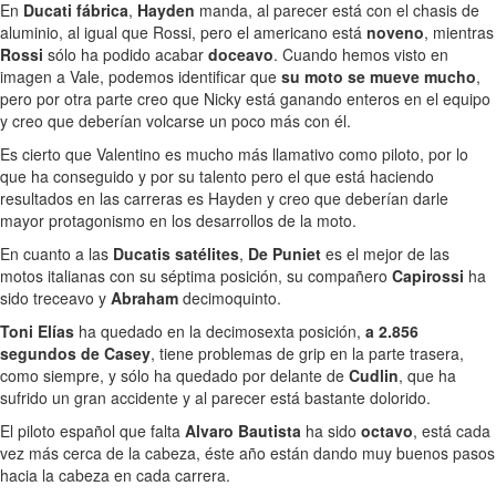
En
Ducati fábrica
,
Hayden
manda, al parecer está con el chasis de
aluminio, al igual que Rossi, pero el americano está
noveno
, mientras
Rossi
sólo ha podido acabar
doceavo
. Cuando hemos visto en
imagen a Vale, podemos identificar que
su moto se mueve mucho
,
pero por otra parte creo que Nicky está ganando enteros en el equipo
y creo que deberían volcarse un poco más con él.
Es cierto que Valentino es mucho más llamativo como piloto, por lo
que ha conseguido y por su talento pero el que está haciendo
resultados en las carreras es Hayden y creo que deberían darle
mayor protagonismo en los desarrollos de la moto.
En cuanto a las
Ducatis satélites
,
De Puniet
es el mejor de las
motos italianas con su séptima posición, su compañero
Capirossi
ha
sido treceavo y
Abraham
decimoquinto.
Toni Elías
ha quedado en la decimosexta posición,
a 2.856
segundos de Casey
, tiene problemas de grip en la parte trasera,
como siempre, y sólo ha quedado por delante de
Cudlin
, que ha
sufrido un gran accidente y al parecer está bastante dolorido.
El piloto español que falta
Alvaro Bautista
ha sido
octavo
, está cada
vez más cerca de la cabeza, éste año están dando muy buenos pasos
hacia la cabeza en cada carrera.