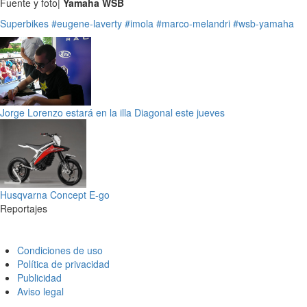
Fuente y foto|
Yamaha WSB
Superbikes
#eugene-laverty
#imola
#marco-melandri
#wsb-yamaha
Jorge Lorenzo estará en la illa Diagonal este jueves
Husqvarna Concept E-go
Reportajes
Condiciones de uso
Política de privacidad
Publicidad
Aviso legal